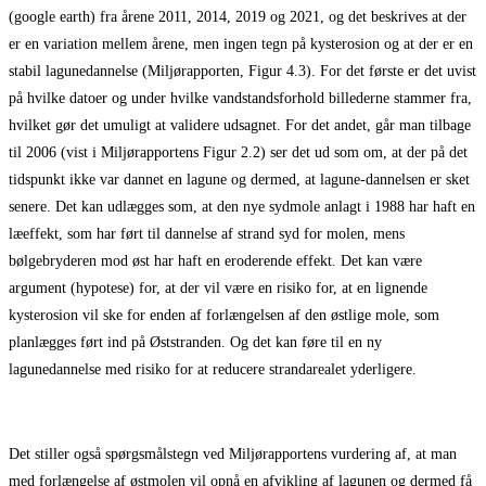
(google earth) fra årene 2011, 2014, 2019 og 2021, og det beskrives at der
er en variation mellem årene, men ingen tegn på kysterosion og at der er en
stabil lagunedannelse (Miljørapporten, Figur 4.3). For det første er det uvist
på hvilke datoer og under hvilke vandstandsforhold billederne stammer fra,
hvilket gør det umuligt at validere udsagnet. For det andet, går man tilbage
til 2006 (vist i Miljørapportens Figur 2.2) ser det ud som om, at der på det
tidspunkt ikke var dannet en lagune og dermed, at lagune-dannelsen er sket
senere. Det kan udlægges som, at den nye sydmole anlagt i 1988 har haft en
læeffekt, som har ført til dannelse af strand syd for molen, mens
bølgebryderen mod øst har haft en eroderende effekt. Det kan være
argument (hypotese) for, at der vil være en risiko for, at en lignende
kysterosion vil ske for enden af forlængelsen af den østlige mole, som
planlægges ført ind på Øststranden. Og det kan føre til en ny
lagunedannelse med risiko for at reducere strandarealet yderligere.
Det stiller også spørgsmålstegn ved Miljørapportens vurdering af, at man
med forlængelse af østmolen vil opnå en afvikling af lagunen og dermed få