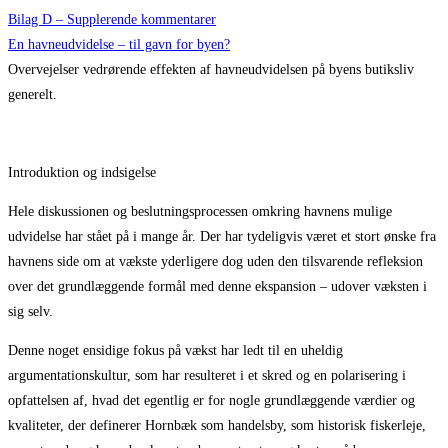
Bilag D – Supplerende kommentarer
En havneudvidelse – til gavn for byen?
Overvejelser vedrørende effekten af havneudvidelsen på byens butiksliv
generelt.
Introduktion og indsigelse
Hele diskussionen og beslutningsprocessen omkring havnens mulige
udvidelse har stået på i mange år. Der har tydeligvis været et stort ønske fra
havnens side om at vækste yderligere dog uden den tilsvarende refleksion
over det grundlæggende formål med denne ekspansion – udover væksten i
sig selv.
Denne noget ensidige fokus på vækst har ledt til en uheldig
argumentationskultur, som har resulteret i et skred og en polarisering i
opfattelsen af, hvad det egentlig er for nogle grundlæggende værdier og
kvaliteter, der definerer Hornbæk som handelsby, som historisk fiskerleje,