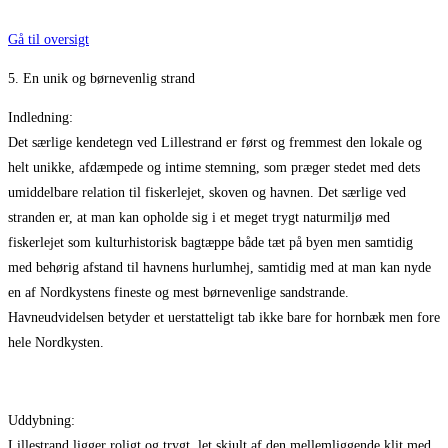
Gå til oversigt
5. En unik og børnevenlig strand
Indledning:
Det særlige kendetegn ved Lillestrand er først og fremmest den lokale og
helt unikke, afdæmpede og intime stemning, som præger stedet med dets
umiddelbare relation til fiskerlejet, skoven og havnen. Det særlige ved
stranden er, at man kan opholde sig i et meget trygt naturmiljø med
fiskerlejet som kulturhistorisk bagtæppe både tæt på byen men samtidig
med behørig afstand til havnens hurlumhej, samtidig med at man kan nyde
en af Nordkystens fineste og mest børnevenlige sandstrande.
Havneudvidelsen betyder et uerstatteligt tab ikke bare for hornbæk men fore
hele Nordkysten.
Uddybning:
Lillestrand ligger roligt og trygt, let skjult af den mellemliggende klit med