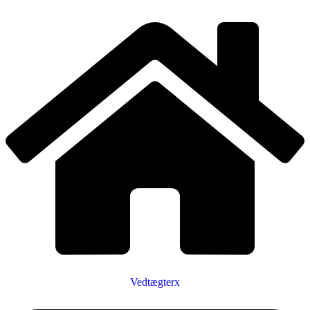
Vedtægterx