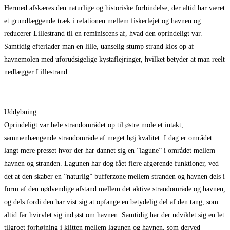
Hermed afskæres den naturlige og historiske forbindelse, der altid har været
et grundlæggende træk i relationen mellem fiskerlejet og havnen og
reducerer Lillestrand til en reminiscens af, hvad den oprindeligt var.
Samtidig efterlader man en lille, uanselig stump strand klos op af
havnemolen med uforudsigelige kystaflejringer, hvilket betyder at man reelt
nedlægger Lillestrand.
Uddybning:
Oprindeligt var hele strandområdet op til østre mole et intakt,
sammenhængende strandområde af meget høj kvalitet. I dag er området
langt mere presset hvor der har dannet sig en ”lagune” i området mellem
havnen og stranden. Lagunen har dog fået flere afgørende funktioner, ved
det at den skaber en ”naturlig” bufferzone mellem stranden og havnen dels i
form af den nødvendige afstand mellem det aktive strandområde og havnen,
og dels fordi den har vist sig at opfange en betydelig del af den tang, som
altid får hvirvlet sig ind øst om havnen. Samtidig har der udviklet sig en let
tilgroet forhøjning i klitten mellem lagunen og havnen, som derved