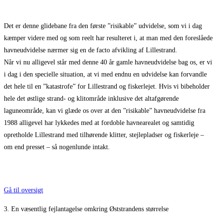
Det er denne glidebane fra den første ”risikable” udvidelse, som vi i dag
kæmper videre med og som reelt har resulteret i, at man med den foreslåede
havneudvidelse nærmer sig en de facto afvikling af Lillestrand.
Når vi nu alligevel står med denne 40 år gamle havneudvidelse bag os, er vi
i dag i den specielle situation, at vi med endnu en udvidelse kan forvandle
det hele til en ”katastrofe” for Lillestrand og fiskerlejet. Hvis vi bibeholder
hele det østlige strand- og klitområde inklusive det altafgørende
laguneområde, kan vi glæde os over at den ”risikable” havneudvidelse fra
1988 alligevel har lykkedes med at fordoble havnearealet og samtidig
opretholde Lillestrand med tilhørende klitter, stejlepladser og fiskerleje –
om end presset – så nogenlunde intakt.
Gå til oversigt
3. En væsentlig fejlantagelse omkring Øststrandens størrelse