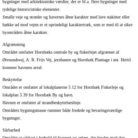
bygninger med arkitektoniske værdier, der er bl.a. flere bygninger med
tydelige historicistiske elementer.
Smalle veje og stræder og havernes åbne karakter med lave stakitter eller
hække ud mod vejen er et oprindeligt karaktertræk, som er med til at sikre
byområdets åbne karakter.
Afgrænsning
Området omfatter Hornbæks centrale by og fiskerlejet afgrænset af
Øresundsvej, A. R. Friis Vej, jernbanen og Hornbæk Plantage i øst. Hertil
kommer havnens areal.
Beskyttelse
Området er omfattet af lokalplanerne 5.12 for Hornbæk Fiskerleje og
lokalplan 5.39 for Hornbæk By og havn.
Havnen er omfattet af strandbeskyttelseslinje.
Områdets bygningsmasse rummer både fredede og bevaringsværdige
bygninger.
Sårbarhed
Området er sårbart i forhold til byggeri og anlæg, der bryder med den