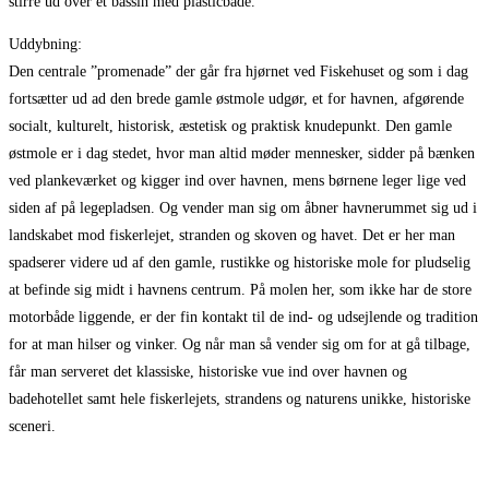
stirre ud over et bassin med plasticbåde.
Uddybning:
Den centrale ”promenade” der går fra hjørnet ved Fiskehuset og som i dag
fortsætter ud ad den brede gamle østmole udgør, et for havnen, afgørende
socialt, kulturelt, historisk, æstetisk og praktisk knudepunkt. Den gamle
østmole er i dag stedet, hvor man altid møder mennesker, sidder på bænken
ved plankeværket og kigger ind over havnen, mens børnene leger lige ved
siden af på legepladsen. Og vender man sig om åbner havnerummet sig ud i
landskabet mod fiskerlejet, stranden og skoven og havet. Det er her man
spadserer videre ud af den gamle, rustikke og historiske mole for pludselig
at befinde sig midt i havnens centrum. På molen her, som ikke har de store
motorbåde liggende, er der fin kontakt til de ind- og udsejlende og tradition
for at man hilser og vinker. Og når man så vender sig om for at gå tilbage,
får man serveret det klassiske, historiske vue ind over havnen og
badehotellet samt hele fiskerlejets, strandens og naturens unikke, historiske
sceneri.