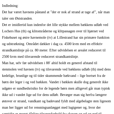
Indledning:
Det har været havnens påstand at ”der er nok af strand at tage af”, når man
taler om Øststranden.
Det er imidlertid kun indenfor det lille stykke mellem bækkens udløb ved
Lochers Hus (th) og klitområderne og klitpassagen over til hjørnet ved
Fiskehuset og østre havnemole (tv) at Lillestrand har sin primære funktion
og udstrækning. Området dækker i dag ca. 4500 kvm med en effektiv
strandkantslinje på ca. 80 meter. Efter udvidelsen er arealet reduceret til
2500 kvm med tilsvarende reduceret strandkantslinje.
Man har, selv før udvidelsen i 88′ altid holdt en generel afstand til
stenmolen ved havnen (tv) og tilsvarende ved bækkens udløb (th) med dens
kedelige, brunlige og til tider skummende bækvand – lige bortset fra de
børn der leger i og ved bækken. Vandet i bækken skulle dog generelt ikke
udgøre er sundhedsrisiko for de legende børn men alligevel går man typisk
ikke ud i vandet lige ud for dens udløb. Bevæger man sig herfra længere
østover er strand, vandkant og badevand fyldt med algebelagte sten ligesom
man her ligger ud for rensningsanlægget med lugtgener og, hvor der
samtidig er meget dårlige tilgangsforhold fra skoven og ud og ned til