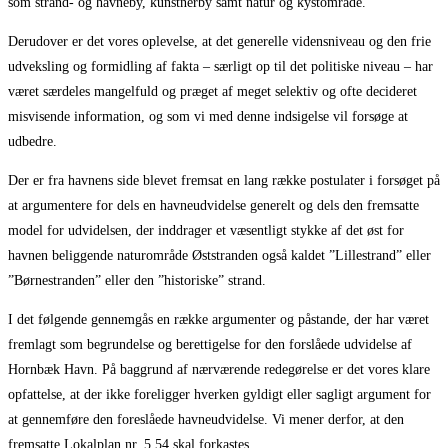
som strand- og havneby, kunstnerby samt natur og kystområde.
Derudover er det vores oplevelse, at det generelle vidensniveau og den frie
udveksling og formidling af fakta – særligt op til det politiske niveau – har
været særdeles mangelfuld og præget af meget selektiv og ofte decideret
misvisende information, og som vi med denne indsigelse vil forsøge at
udbedre.
Der er fra havnens side blevet fremsat en lang række postulater i forsøget på
at argumentere for dels en havneudvidelse generelt og dels den fremsatte
model for udvidelsen, der inddrager et væsentligt stykke af det øst for
havnen beliggende naturområde Øststranden også kaldet ”Lillestrand” eller
”Børnestranden” eller den ”historiske” strand.
I det følgende gennemgås en række argumenter og påstande, der har været
fremlagt som begrundelse og berettigelse for den forslåede udvidelse af
Hornbæk Havn. På baggrund af nærværende redegørelse er det vores klare
opfattelse, at der ikke foreligger hverken gyldigt eller sagligt argument for
at gennemføre den foreslåede havneudvidelse. Vi mener derfor, at den
fremsatte Lokalplan nr. 5.54 skal forkastes.