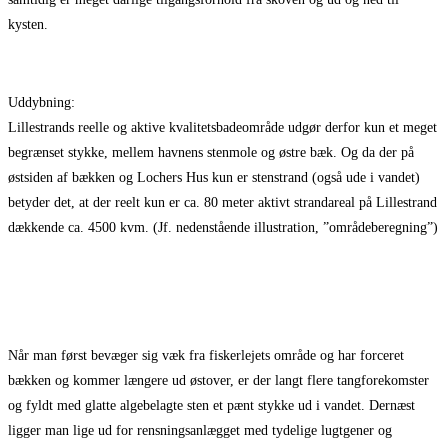
kysten.
Uddybning:
Lillestrands reelle og aktive kvalitetsbadeområde udgør derfor kun et meget
begrænset stykke, mellem havnens stenmole og østre bæk. Og da der på
østsiden af bækken og Lochers Hus kun er stenstrand (også ude i vandet)
betyder det, at der reelt kun er ca. 80 meter aktivt strandareal på Lillestrand
dækkende ca. 4500 kvm. (Jf. nedenstående illustration, ”områdeberegning”)
Når man først bevæger sig væk fra fiskerlejets område og har forceret
bækken og kommer længere ud østover, er der langt flere tangforekomster
og fyldt med glatte algebelagte sten et pænt stykke ud i vandet. Dernæst
ligger man lige ud for rensningsanlægget med tydelige lugtgener og