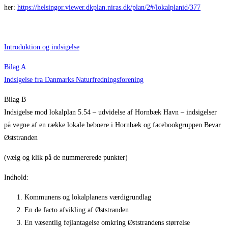
her:
https://helsingor.viewer.dkplan.niras.dk/plan/2#/lokalplanid/377
Introduktion og indsigelse
Bilag A
Indsigelse fra Danmarks Naturfredningsforening
Bilag B
Indsigelse mod lokalplan 5.54 – udvidelse af Hornbæk Havn – indsigelser
på vegne af en række lokale beboere i Hornbæk og facebookgruppen Bevar
Øststranden
(vælg og klik på de nummererede punkter)
Indhold:
Kommunens og lokalplanens værdigrundlag
En de facto afvikling af Øststranden
En væsentlig fejlantagelse omkring Øststrandens størrelse