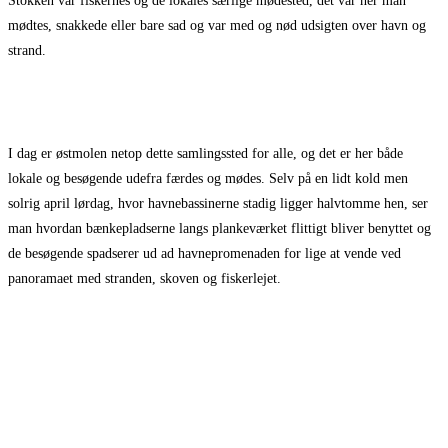
Stokken var fiskernes og de lokales særlige mødested, det var her man
mødtes, snakkede eller bare sad og var med og nød udsigten over havn og
strand.
I dag er østmolen netop dette samlingssted for alle, og det er her både
lokale og besøgende udefra færdes og mødes. Selv på en lidt kold men
solrig april lørdag, hvor havnebassinerne stadig ligger halvtomme hen, ser
man hvordan bænkepladserne langs plankeværket flittigt bliver benyttet og
de besøgende spadserer ud ad havnepromenaden for lige at vende ved
panoramaet med stranden, skoven og fiskerlejet.