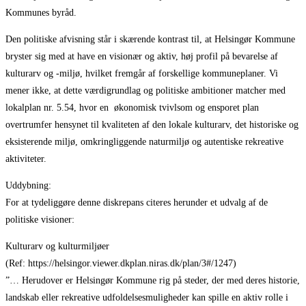
Kommunes byråd.
Den politiske afvisning står i skærende kontrast til, at Helsingør Kommune
bryster sig med at have en visionær og aktiv, høj profil på bevarelse af
kulturarv og -miljø, hvilket fremgår af forskellige kommuneplaner. Vi
mener ikke, at dette værdigrundlag og politiske ambitioner matcher med
lokalplan nr. 5.54, hvor en økonomisk tvivlsom og ensporet plan
overtrumfer hensynet til kvaliteten af den lokale kulturarv, det historiske og
eksisterende miljø, omkringliggende naturmiljø og autentiske rekreative
aktiviteter.
Uddybning:
For at tydeliggøre denne diskrepans citeres herunder et udvalg af de
politiske visioner:
Kulturarv og kulturmiljøer
(Ref: https://helsingor.viewer.dkplan.niras.dk/plan/3#/1247)
”… Herudover er Helsingør Kommune rig på steder, der med deres historie,
landskab eller rekreative udfoldelsesmuligheder kan spille en aktiv rolle i