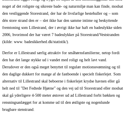
noget af det roligste og sikreste bade- og naturmiljø man kan finde, modsat
den vestliggende Storestrand, der har de livsfarlige hestehuller og – som
dén store strand den er – slet ikke har den samme intime og beskyttende
fremtoning som Lillestrand, der i øvrigt ikke har haft en badeulykke siden
2006, hvorimod der har været 7 badeulykker på Storestrand/Veststranden
(kilde: www. badesikkerhed.dk/statistik/).
Derfor er Lillestrand særlig attraktiv for småbørnsfamilierne, netop fordi
den har det lange stykke ud i vandet med roligt og helt lavt vand.
Derudover er den også meget benyttet til regulær motionssvømning og til
den daglige dukkert for mange af de fastboende i specielt fiskerlejet. Som
alternativ til Lillestrand skal beboerne i fiskerlejet krydse havnen eller gå
helt ned til ”Det Fedtede Hjørne” og den vej ud til Storestrand eller modsat
skal gå yderligere 4-500 meter østover ud ad Lillestrand forbi bækken og
rensningsanlægget for at komme ud til den østligste og nogenlunde
brugbare stenstrand.