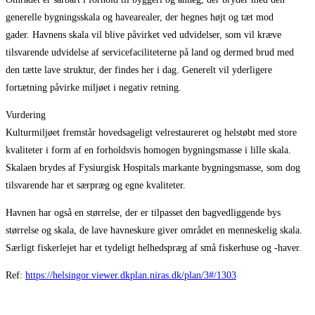
generelle bygningsskala og havearealer, der hegnes højt og tæt mod
gader. Havnens skala vil blive påvirket ved udvidelser, som vil kræve
tilsvarende udvidelse af servicefaciliteterne på land og dermed brud med
den tætte lave struktur, der findes her i dag. Generelt vil yderligere
fortætning påvirke miljøet i negativ retning.
Vurdering
Kulturmiljøet fremstår hovedsageligt velrestaureret og helstøbt med store
kvaliteter i form af en forholdsvis homogen bygningsmasse i lille skala.
Skalaen brydes af Fysiurgisk Hospitals markante bygningsmasse, som dog
tilsvarende har et særpræg og egne kvaliteter.
Havnen har også en størrelse, der er tilpasset den bagvedliggende bys
størrelse og skala, de lave havneskure giver området en menneskelig skala.
Særligt fiskerlejet har et tydeligt helhedspræg af små fiskerhuse og -haver.
Ref:
https://helsingor.viewer.dkplan.niras.dk/plan/3#/1303