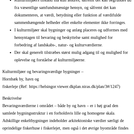
Kulturmiljøers tilstand må kun ændres, såfremt det kan begrundes ud
fra væsentlige samfundsmæssige hensyn, og såfremt det kan
dokumenteres, at værdi, betydning eller funktion af værdifulde
sammenhængende helheder eller enkelte elementer ikke forringes.
I kulturmiljøer skal bygninger og anlæg placeres og udformes med
hensyntagen til bevaring og beskyttelse samt mulighed for
forbedring af landskabs-, natur- og kulturværdierne.
Der skal generelt tilstræbes størst mulig adgang til og mulighed for
oplevelse og forståelse af kulturmiljøerne.
Kulturmiljøer og bevaringsværdige bygninger –
Hornbæk by, havn og
fiskerleje (Ref: https://helsingor.viewer.dkplan.niras.dk/plan/3#/1247)
Beskrivelse
Bevaringsværdierne i området – både by og havn – er i høj grad den
samlede bygningsstruktur i en forholdsvis lille og homogene skala.
Adskillige enkeltbygninger indeholder arkitektoniske værdier særligt de
oprindelige fiskerhuse i fiskerlejet, men også i det øvrige byområde findes