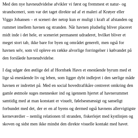
Med den nye havneudvidelse afvikler vi først og fremmest et natur- og
strandsceneri, som var det taget direkte ud af et maleri af Krøyer eller
Viggo Johansen – et sceneri der netop kun er muligt i kraft af afstanden og
rummet imellem havnen og stranden. Når havnen pludselig bliver placeret
midt inde i det hele, er sceneriet permanent udraderet, hvilket bliver et
meget stort tab, ikke bare for byen og området generelt, men også for
havnen selv, som vil opleve en række alvorlige forringelser i kølvandet på
den forslåede havneudvidelse.
I dag udgør den østlige del af Hornbæk Havn et enestående byrum med et
lige så enestående liv og leben, som ligger dybt indlejret i den særlige måde
havnen er indrettet på. Med en social hovedtrafikåre centreret omkring den
gamle østmole suges mennesker ind og igennem hjertet af havnerummet
samtidig med at man konstant er visuelt, følelsesmæssigt og sanseligt
forbundet med det, der er en af byens og dermed også havnens allervigtigste
kerneværdier – nemlig relationen til stranden, fiskerlejet med kystlinjen og
skoven og sidst men ikke mindst den direkte visuelle kontakt med havet.