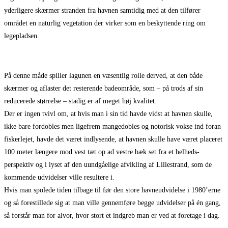
yderligere skærmer stranden fra havnen samtidig med at den tilfører
området en naturlig vegetation der virker som en beskyttende ring om
legepladsen.
På denne måde spiller lagunen en væsentlig rolle derved, at den både
skærmer og aflaster det resterende badeområde, som – på trods af sin
reducerede størrelse – stadig er af meget høj kvalitet.
Der er ingen tvivl om, at hvis man i sin tid havde vidst at havnen skulle,
ikke bare fordobles men ligefrem mangedobles og notorisk vokse ind foran
fiskerlejet, havde det været indlysende, at havnen skulle have været placeret
100 meter længere mod vest tæt op ad vestre bæk set fra et helheds-
perspektiv og i lyset af den uundgåelige afvikling af Lillestrand, som de
kommende udvidelser ville resultere i.
Hvis man spolede tiden tilbage til før den store havneudvidelse i 1980’erne
og så forestillede sig at man ville gennemføre begge udvidelser på én gang,
så forstår man for alvor, hvor stort et indgreb man er ved at foretage i dag.