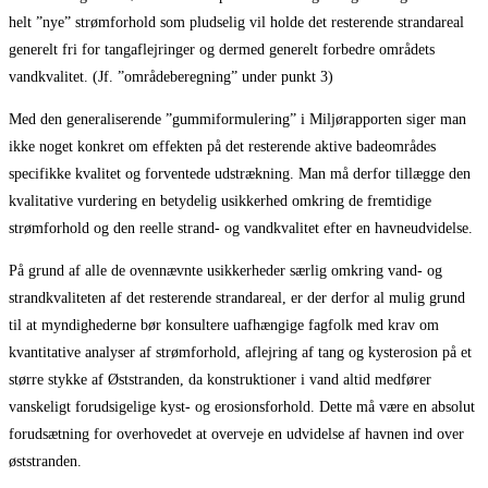
helt ”nye” strømforhold som pludselig vil holde det resterende strandareal
generelt fri for tangaflejringer og dermed generelt forbedre områdets
vandkvalitet. (Jf. ”områdeberegning” under punkt 3)
Med den generaliserende ”gummiformulering” i Miljørapporten siger man
ikke noget konkret om effekten på det resterende aktive badeområdes
specifikke kvalitet og forventede udstrækning. Man må derfor tillægge den
kvalitative vurdering en betydelig usikkerhed omkring de fremtidige
strømforhold og den reelle strand- og vandkvalitet efter en havneudvidelse.
På grund af alle de ovennævnte usikkerheder særlig omkring vand- og
strandkvaliteten af det resterende strandareal, er der derfor al mulig grund
til at myndighederne bør konsultere uafhængige fagfolk med krav om
kvantitative analyser af strømforhold, aflejring af tang og kysterosion på et
større stykke af Øststranden, da konstruktioner i vand altid medfører
vanskeligt forudsigelige kyst- og erosionsforhold. Dette må være en absolut
forudsætning for overhovedet at overveje en udvidelse af havnen ind over
øststranden.