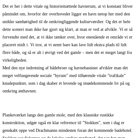
Det er her i dette vitale og historiemættede havnerum, at vi konstant bliver
påmindet om, hvorfor der overhovedet ligger en havn netop her med den
unikke samhørighed til de omkringliggende kulturværdier. Og det er hele
dette sceneri man ikke har gjort sig klart, at man er ved at afvikle. Vi er så
forvendte med det, at vi ikke tænker over, hvor enestående et område vi er
placeret midt i. Vi tror, at vi nemt bare kan lave lidt ekstra plads til lidt
flere både, og så er alt i øvrigt ved det gamle – men det er meget langt fra
virkeligheden.
Med den nye indretning af bådebroer og havnebassiner afvikler man det
meget velfungerende sociale “byrum” med tilhørende vitale ”trafikale”
knudepunkter, som i dag skaber et levende og imødekommende liv på og
omkring østhavnen.
Plankeværket langs den gamle mole, med den klassiske rustikke
konstruktion, udgør også en klar reference til ”Stokken”, som i dag er
genskabt oppe ved Drachmanns mindesten foran det kommende badehotel.