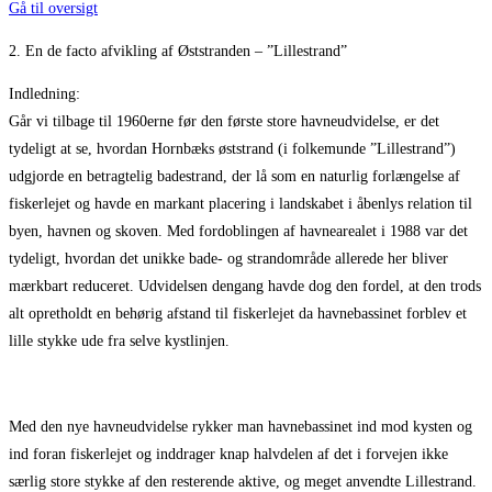
Gå til oversigt
2. En de facto afvikling af Øststranden – ”Lillestrand”
Indledning:
Går vi tilbage til 1960erne før den første store havneudvidelse, er det
tydeligt at se, hvordan Hornbæks øststrand (i folkemunde ”Lillestrand”)
udgjorde en betragtelig badestrand, der lå som en naturlig forlængelse af
fiskerlejet og havde en markant placering i landskabet i åbenlys relation til
byen, havnen og skoven. Med fordoblingen af havnearealet i 1988 var det
tydeligt, hvordan det unikke bade- og strandområde allerede her bliver
mærkbart reduceret. Udvidelsen dengang havde dog den fordel, at den trods
alt opretholdt en behørig afstand til fiskerlejet da havnebassinet forblev et
lille stykke ude fra selve kystlinjen.
Med den nye havneudvidelse rykker man havnebassinet ind mod kysten og
ind foran fiskerlejet og inddrager knap halvdelen af det i forvejen ikke
særlig store stykke af den resterende aktive, og meget anvendte Lillestrand.