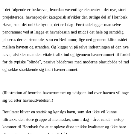
I det følgende er beskrevet, hvordan væsentlige elementer i det nye, stort
projekterede, havneprojekt kategorisk afvikler den østlige del af Hornbæk
Havn, som dét unikke byrum, det er i dag. Først ødelægger man selve
panoramaet ved at lægge et havnebassin ned midt i det hele og samtidig
placeres der en stenmole, som en Berlinmur, lige ned gennem klitområdet
mellem havnen og stranden. Og kigger vi på selve indretningen af den nye
havn, afvikler man den vitale trafik ind og igennem havnerummet til fordel
for de typiske ”blinde”, passive bådebroer med moderne plasticbåde på rad
og række strækkende sig ind i havnerummet.
(lllustration af hvordan havnerummet og udsigten ind over havnen vil tage
sig ud efter havneudvidelsen.)
Resultatet bliver en statisk og kønsløs havn, som slet ikke vil kunne
tiltrække den store gruppe af mennesker, som i dag – året rundt – netop
kommer til Hornbæk for at at opleve disse unikke kvaliteter og ikke bare