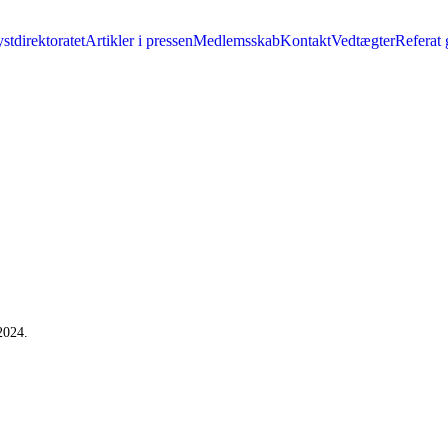
stdirektoratet
Artikler i pressen
Medlemsskab
Kontakt
Vedtægter
Referat 
2024.