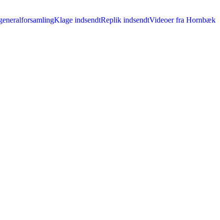
generalforsamling
Klage indsendt
Replik indsendt
Videoer fra Hornbæk