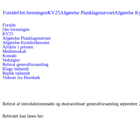
Forside
Om foreningen
KV25
Afgørelse Planklagenævnet
Afgørelse Ky
Forside
Om foreningen
KV25
Afgørelse Planklagenævnet
Afgørelse Kystdirektoratet
Artikler i pressen
Medlemsskab
Kontakt
Vedtægter
Referat generalforsamling
Klage indsendt
Replik indsendt
Videoer fra Hornbæk
Referat af introduktionsmøde og ekstraordinær generalforsamling september 
Referatet kan læses her: