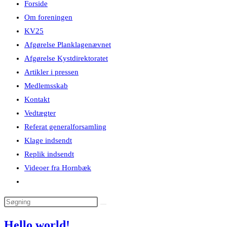
Forside
Om foreningen
KV25
Afgørelse Planklagenævnet
Afgørelse Kystdirektoratet
Artikler i pressen
Medlemsskab
Kontakt
Vedtægter
Referat generalforsamling
Klage indsendt
Replik indsendt
Videoer fra Hornbæk
Toggle
website
search
Hello world!