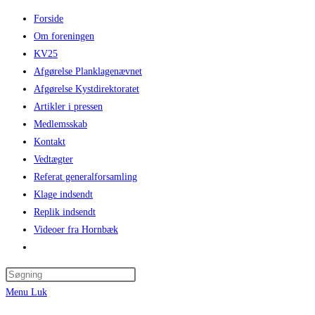
Skip
Forside
to
Om foreningen
content
KV25
Afgørelse Planklagenævnet
Afgørelse Kystdirektoratet
Artikler i pressen
Medlemsskab
Kontakt
Vedtægter
Referat generalforsamling
Klage indsendt
Replik indsendt
Videoer fra Hornbæk
Toggle
website
search
Menu
Luk